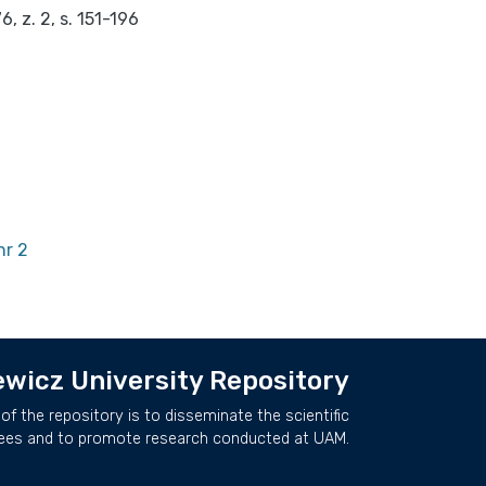
 z. 2, s. 151-196
nr 2
wicz University Repository
of the repository is to disseminate the scientific
ees and to promote research conducted at UAM.