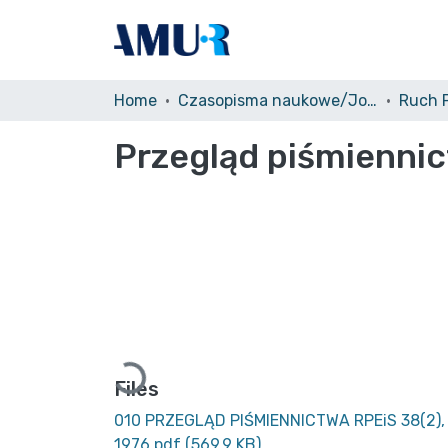
Home
Czasopisma naukowe/Journals
Przegląd piśmiennic
Loading...
Files
010 PRZEGLĄD PIŚMIENNICTWA RPEiS 38(2),
1976.pdf
(569.9 KB)