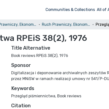
Communities & Collections
All of
Ruch Prawniczy, Ekonomiczny i Socjologiczny
Ruch Prawniczy, Ekonomiczny i Socjologiczny, 1976, nr 2
twa RPEiS 38(2), 1976
Title Alternative
Book reviews RPEiS 38(2), 1976
Sponsor
Digitalizacja i deponowanie archiwalnych zeszytów 
przez MNiSW w ramach realizacji umowy nr 541/P-D
Keywords
Przegląd piśmiennictwa
,
Book reviews
Citation