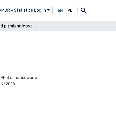
 AMUR
Statistics
Log In
EN
PL
Przegląd piśmiennictwa RPEiS 38(2), 1976
RPEiS sfinansowane
UN/2016