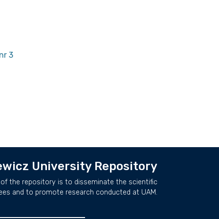
nr 3
wicz University Repository
of the repository is to disseminate the scientific
ees and to promote research conducted at UAM.