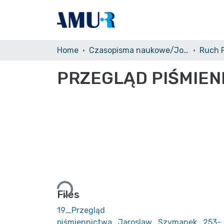
Home
Czasopisma naukowe/Journals
PRZEGLĄD PIŚMIEN
Loading...
Files
19_Przegląd
piśmiennictwa_Jaroslaw_Szymanek_253-