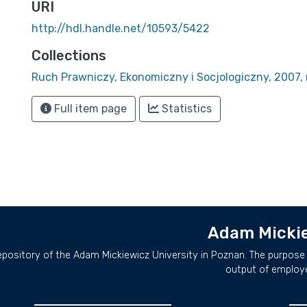
URI
http://hdl.handle.net/10593/5422
Collections
Ruch Prawniczy, Ekonomiczny i Socjologiczny, 2007, 
Full item page
Statistics
Adam Mickie
repository of the Adam Mickiewicz University in Poznan. The purpose 
output of employ