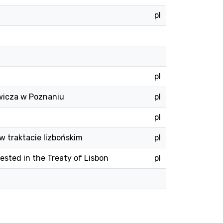
pl
pl
ewicza w Poznaniu
pl
pl
 traktacie lizbońskim
pl
sted in the Treaty of Lisbon
pl