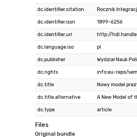
dc.identifier.citation
Rocznik Integracj
dc.identifier.issn
1899-6256
dc.identifier.uri
http://hdl.hand
dc.language.iso
pl
dc.publisher
Wydział Nauk Pol
dc.rights
info:eu-repo/se
dc.title
Nowy model prezy
dc.title.alternative
A New Model of t
dc.type
article
Files
Original bundle