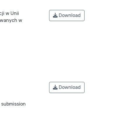
i w Unii
Download
nowanych w
Download
o submission