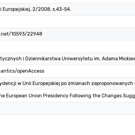
i Europejskiej, 2/2008, s.43-54.
le.net/10593/22948
itycznych i Dziennikarstwa Uniwersytetu im. Adama Micki
mantics/openAccess
dencji w Unii Europejskiej po zmianach zaproponowanych w
he European Union Presidency Following the Changes Sugge