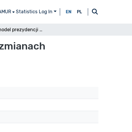
 AMUR
Statistics
Log In
EN
PL
Nowy model prezydencji w Unii Europejskiej po zmianach zaproponowanych w traktacie lizbońskim
 zmianach