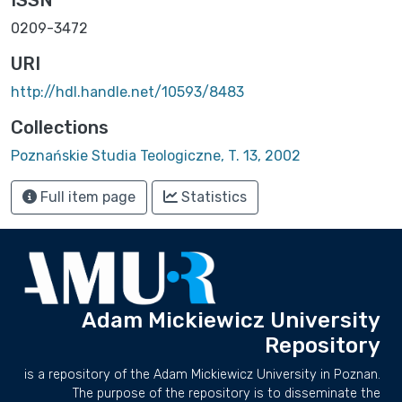
0209-3472
URI
http://hdl.handle.net/10593/8483
Collections
Poznańskie Studia Teologiczne, T. 13, 2002
Full item page
Statistics
Adam Mickiewicz University
Repository
is a repository of the Adam Mickiewicz University in Poznan.
The purpose of the repository is to disseminate the