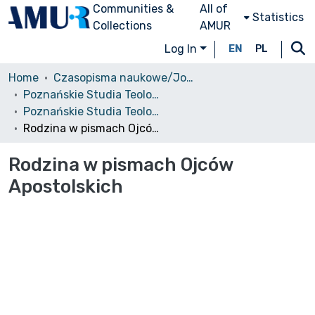
Communities &
All of
Statistics
Collections
AMUR
Log In
EN
PL
Home
Czasopisma naukowe/Journals
Poznańskie Studia Teologiczne
Poznańskie Studia Teologiczne, T. 13, 2002
Rodzina w pismach Ojców Apostolskich
Rodzina w pismach Ojców
Apostolskich