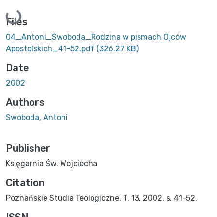
Loading...
Files
04_Antoni_Swoboda_Rodzina w pismach Ojców
Apostolskich_41-52.pdf
(326.27 KB)
Date
2002
Authors
Swoboda, Antoni
Publisher
Księgarnia Św. Wojciecha
Citation
Poznańskie Studia Teologiczne, T. 13, 2002, s. 41-52.
ISSN