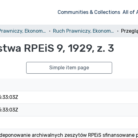
Communities & Collections
All of
Ruch Prawniczy, Ekonomiczny i Socjologiczny
Ruch Prawniczy, Ekonomiczny i Socjologiczny, 1929, nr 3
wa RPEiS 9, 1929, z. 3
Simple item page
5:33:03Z
5:33:03Z
 i deponowanie archiwalnych zeszytów RPEiS sfinansowane 