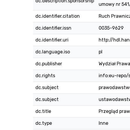
dc.description.sponsorship
umowy nr 54
dc.identifier.citation
Ruch Prawniczy
dc.identifier.issn
0035-9629
dc.identifier.uri
http://hdl.ha
dc.language.iso
pl
dc.publisher
Wydział Prawa
dc.rights
info:eu-repo
dc.subject
prawodawstw
dc.subject
ustawodawst
dc.title
Przegląd praw
dc.type
Inne