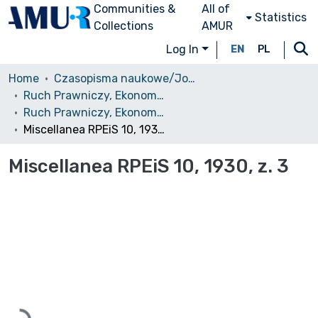
Communities &
All of
Statistics
Collections
AMUR
Log In
EN
PL
Home
Czasopisma naukowe/Journals
Ruch Prawniczy, Ekonomiczny i Socjologiczny
Ruch Prawniczy, Ekonomiczny i Socjologiczny, 1930, nr 3
Miscellanea RPEiS 10, 1930, z. 3
Miscellanea RPEiS 10, 1930, z. 3
Loading...