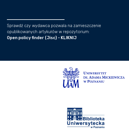
Sprawdź czy wydawca pozwala na zamieszczenie
opublikowanych artykułów w repozytorium:
Open policy finder (Jisc) - KLIKNIJ