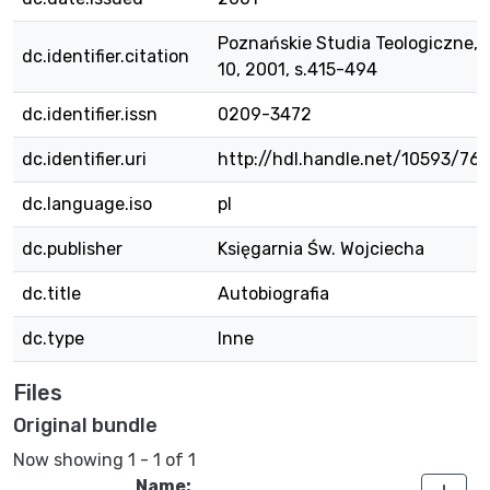
Poznańskie Studia Teologiczne, T
dc.identifier.citation
10, 2001, s.415-494
dc.identifier.issn
0209-3472
dc.identifier.uri
http://hdl.handle.net/10593/76
dc.language.iso
pl
dc.publisher
Księgarnia Św. Wojciecha
dc.title
Autobiografia
dc.type
Inne
Files
Original bundle
Now showing
1 - 1 of 1
Name: