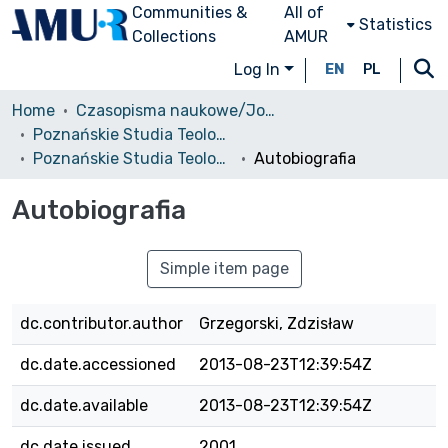
Communities &
All of
Statistics
Collections
AMUR
Log In
EN
PL
Home
Czasopisma naukowe/Journals
Poznańskie Studia Teologiczne
Poznańskie Studia Teologiczne, T. 10, 2001
Autobiografia
Autobiografia
Simple item page
dc.contributor.author
Grzegorski, Zdzisław
dc.date.accessioned
2013-08-23T12:39:54Z
dc.date.available
2013-08-23T12:39:54Z
dc.date.issued
2001