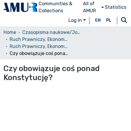
Communities &
All of
Statistics
Collections
AMUR
Log In
EN
PL
Home
Czasopisma naukowe/Journals
Ruch Prawniczy, Ekonomiczny i Socjologiczny
Ruch Prawniczy, Ekonomiczny i Socjologiczny, 1929, nr 3
Czy obowiązuje coś ponad Konstytucję?
Czy obowiązuje coś ponad
Konstytucję?