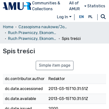
Communities &
All of
Statistics
Collections
AMUR
Log In
EN
PL
Home
Czasopisma naukowe/Journals
Ruch Prawniczy, Ekonomiczny i Socjologiczny
Ruch Prawniczy, Ekonomiczny i Socjologiczny, 2000, nr 2
Spis treści
Spis treści
Simple item page
dc.contributor.author
Redaktor
dc.date.accessioned
2013-03-15T10:31:51Z
dc.date.available
2013-03-15T10:31:51Z
dc.date.issued
2000