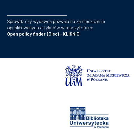
Sprawdź czy wydawca pozwala na zamieszczenie
opublikowanych artykułów w repozytorium:
Open policy finder (Jisc) - KLIKNIJ