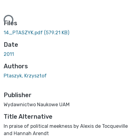
ing...
Files
14_PTASZYK.pdf
(579.21 KB)
Date
2011
Authors
Ptaszyk, Krzysztof
Publisher
Wydawnictwo Naukowe UAM
Title Alternative
In praise of political meekness by Alexis de Tocqueville
and Hannah Arendt