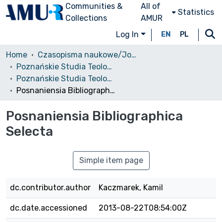
Communities &
All of
Statistics
Collections
AMUR
Log In
EN
PL
Home
Czasopisma naukowe/Journals
Poznańskie Studia Teologiczne
Poznańskie Studia Teologiczne, T. 9, 2000
Posnaniensia Bibliographica Selecta
Posnaniensia Bibliographica
Selecta
Simple item page
dc.contributor.author
Kaczmarek, Kamil
dc.date.accessioned
2013-08-22T08:54:00Z