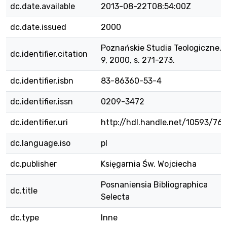
dc.date.available
2013-08-22T08:54:00Z
dc.date.issued
2000
Poznańskie Studia Teologiczne, T
dc.identifier.citation
9, 2000, s. 271-273.
dc.identifier.isbn
83-86360-53-4
dc.identifier.issn
0209-3472
dc.identifier.uri
http://hdl.handle.net/10593/764
dc.language.iso
pl
dc.publisher
Księgarnia Św. Wojciecha
Posnaniensia Bibliographica
dc.title
Selecta
dc.type
Inne