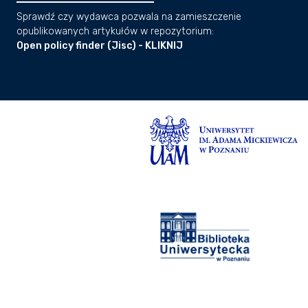
Sprawdź czy wydawca pozwala na zamieszczenie
opublikowanych artykułów w repozytorium:
Open policy finder (Jisc) - KLIKNIJ