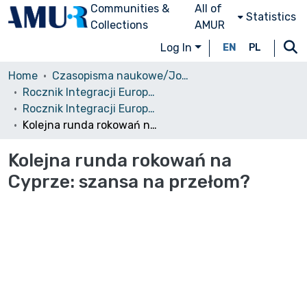
Communities &
All of
Statistics
Collections
AMUR
Log In
EN
PL
Home
Czasopisma naukowe/Journals
Rocznik Integracji Europejskiej
Rocznik Integracji Europejskiej, 2/2008
Kolejna runda rokowań na Cyprze: szansa na przełom?
Kolejna runda rokowań na
Cyprze: szansa na przełom?