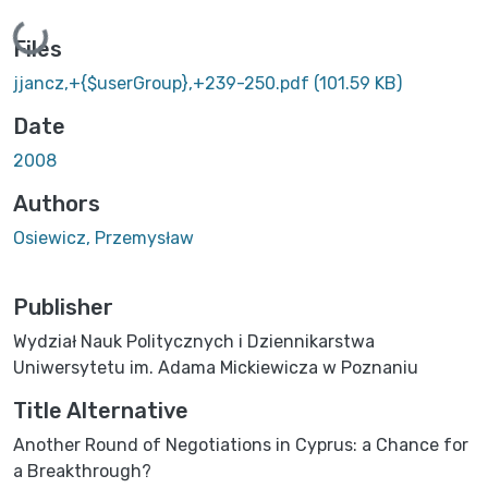
Loading...
Files
jjancz,+{$userGroup},+239-250.pdf
(101.59 KB)
Date
2008
Authors
Osiewicz, Przemysław
Publisher
Wydział Nauk Politycznych i Dziennikarstwa
Uniwersytetu im. Adama Mickiewicza w Poznaniu
Title Alternative
Another Round of Negotiations in Cyprus: a Chance for
a Breakthrough?