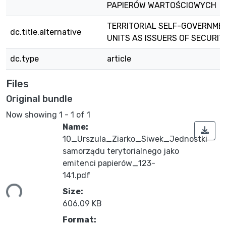
PAPIERÓW WARTOŚCIOWYCH
TERRITORIAL SELF-GOVERNME
dc.title.alternative
UNITS AS ISSUERS OF SECURIT
dc.type
article
Files
Original bundle
Now showing
1 - 1 of 1
Name:
10_Urszula_Ziarko_Siwek_Jednostki
samorządu terytorialnego jako
emitenci papierów_123-
141.pdf
ing...
Size:
606.09 KB
Format: