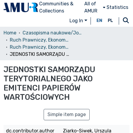
Communities &
All of
Statistics
Collections
AMUR
Log In
EN
PL
Home
Czasopisma naukowe/Journals
Ruch Prawniczy, Ekonomiczny i Socjologiczny
Ruch Prawniczy, Ekonomiczny i Socjologiczny, 2009, nr 3
JEDNOSTKI SAMORZĄDU TERYTORIALNEGO JAKO EMITENCI PAPIERÓW WARTOŚCIOWYCH
JEDNOSTKI SAMORZĄDU
TERYTORIALNEGO JAKO
EMITENCI PAPIERÓW
WARTOŚCIOWYCH
Simple item page
dc.contributor.author
Ziarko-Siwek, Urszula