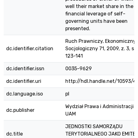
well their market share in the
financial leverage of self-
governing units have been
presented.
Ruch Prawniczy, Ekonomiczny 
dc.identifier.citation
Socjologiczny 71, 2009, z. 3, s.
123-141
dc.identifier.issn
0035-9629
dc.identifier.uri
http://hdl.handle.net/10593/4
dc.language.iso
pl
Wydział Prawa i Administracji
dc.publisher
UAM
JEDNOSTKI SAMORZĄDU
dc.title
TERYTORIALNEGO JAKO EMITEN