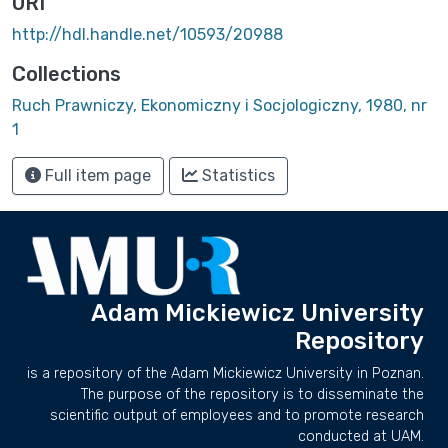
URI
http://hdl.handle.net/10593/20988
Collections
Ruch Prawniczy, Ekonomiczny i Socjologiczny, 1980, nr
1
Full item page
Statistics
Adam Mickiewicz University
Repository
is a repository of the Adam Mickiewicz University in Poznan.
The purpose of the repository is to disseminate the
scientific output of employees and to promote research
conducted at UAM.