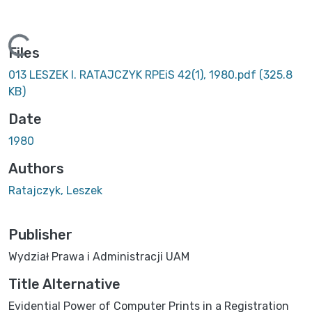
ding...
Files
013 LESZEK I. RATAJCZYK RPEiS 42(1), 1980.pdf
(325.8
KB)
Date
1980
Authors
Ratajczyk, Leszek
Publisher
Wydział Prawa i Administracji UAM
Title Alternative
Evidential Power of Computer Prints in a Registration