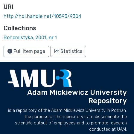
URI
http://hdl.handle.net/10593/9304
Collections
Bohemistyka, 2001, nr 1
Full item page
Statistics
Adam Mickiewicz University
Repository
is a repository of the Adam Mickiewicz University in Poznan.
The purpose of the repository is to disseminate the
scientific output of employees and to promote research
conducted at UAM.