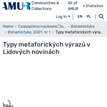
Communities &
All of
Statistics
Collections
AMUR
Log In
EN
PL
Home
Czasopisma naukowe/Journals
Bohemistyka
Bohemistyka, 2001, nr 1
Typy metaforických výrazů v Lidových novinách
Typy metaforických výrazů v
Lidových novinách
Loading...
Files