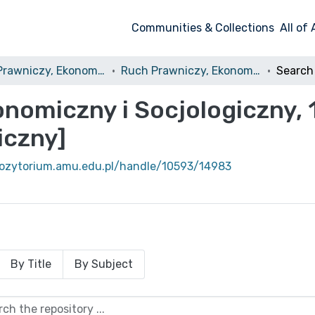
Communities & Collections
All of
Ruch Prawniczy, Ekonomiczny i Socjologiczny
Ruch Prawniczy, Ekonomiczny i Socjologiczny, 1924, nr 3 [Ruch Prawniczy i Ekonomiczny]
Search
nomiczny i Socjologiczny, 
iczny]
pozytorium.amu.edu.pl/handle/10593/14983
By Title
By Subject