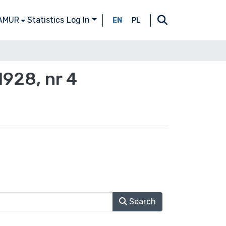
 AMUR
Statistics
Log In
EN
PL
928, nr 4
Search