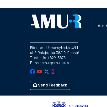
is a 
Biblioteka Uniwersytecka UAM
ul. F. Ratajczaka 38/40, Poznań
Telefon: (61) 829-3878
E-mail: amur@amu.edu.pl
Send Feedback