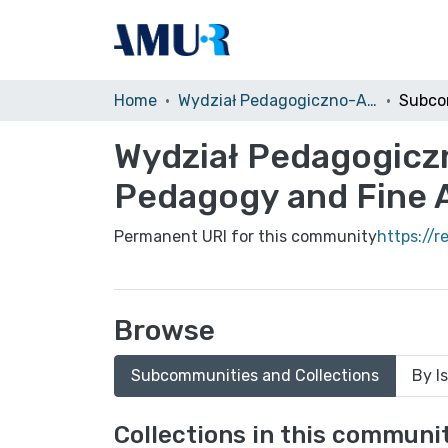
Home
Wydział Pedagogiczno-Artystyczny w Kaliszu (WPA)/Faculty of Pedagogy and Fine Arts in Kalisz
Wydział Pedagogiczn
Pedagogy and Fine Ar
Permanent URI for this community
https://
Browse
Subcommunities and Collections
By I
Collections in this communi