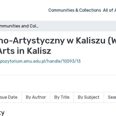
Communities & Collections
All of
Subcommunities and Collections
o-Artystyczny w Kaliszu (
ts in Kalisz
repozytorium.amu.edu.pl/handle/10593/13
ssue Date
By Author
By Title
By Subject
Sea
ty