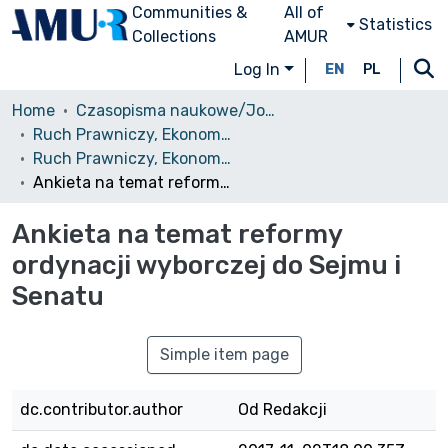
Communities &
All of
Statistics
Collections
AMUR
Log In
EN
PL
Home
Czasopisma naukowe/Journals
Ruch Prawniczy, Ekonomiczny i Socjologiczny
Ruch Prawniczy, Ekonomiczny i Socjologiczny, 1938, nr 4
Ankieta na temat reformy ordynacji wyborczej do Sejmu i Senatu
Ankieta na temat reformy
ordynacji wyborczej do Sejmu i
Senatu
Simple item page
dc.contributor.author
Od Redakcji