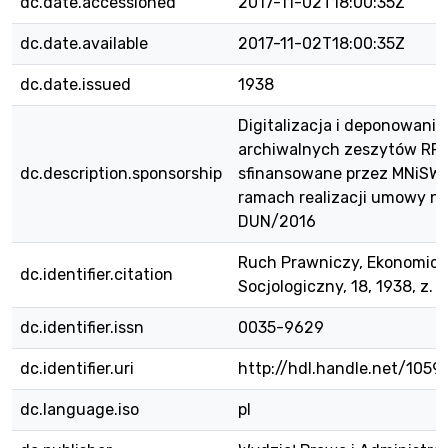
dc.date.accessioned
2017-11-02T18:00:35Z
dc.date.available
2017-11-02T18:00:35Z
dc.date.issued
1938
Digitalizacja i deponowanie
archiwalnych zeszytów RPE
dc.description.sponsorship
sfinansowane przez MNiSW
ramach realizacji umowy nr
DUN/2016
Ruch Prawniczy, Ekonomicz
dc.identifier.citation
Socjologiczny, 18, 1938, z. 4,
dc.identifier.issn
0035-9629
dc.identifier.uri
http://hdl.handle.net/105
dc.language.iso
pl