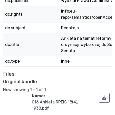
dc.publisher
Wydział Prawa i Administra
info:eu-
dc.rights
repo/semantics/openAcces
dc.subject
Redakcja
Ankieta na temat reformy
dc.title
ordynacji wyborczej do Sej
Senatu
dc.type
Inne
Files
Original bundle
Now showing
1 - 1 of 1
Name:
016 Ankieta RPEiS 18(4),
1938.pdf