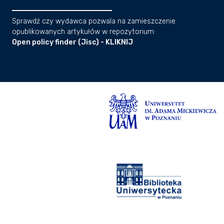
Sprawdź czy wydawca pozwala na zamieszczenie
opublikowanych artykułów w repozytorium:
Open policy finder (Jisc) - KLIKNIJ