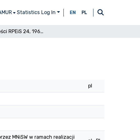
 AMUR
Statistics
Log In
EN
PL
Spis treści RPEiS 24, 1962, z. 2
pl
przez MNiSW w ramach realizacji