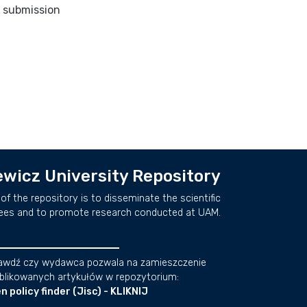
o submission
wicz University Repository
of the repository is to disseminate the scientific
ees and to promote research conducted at UAM.
awdź czy wydawca pozwala na zamieszczenie
blikowanych artykułów w repozytorium:
n policy finder (Jisc) - KLIKNIJ