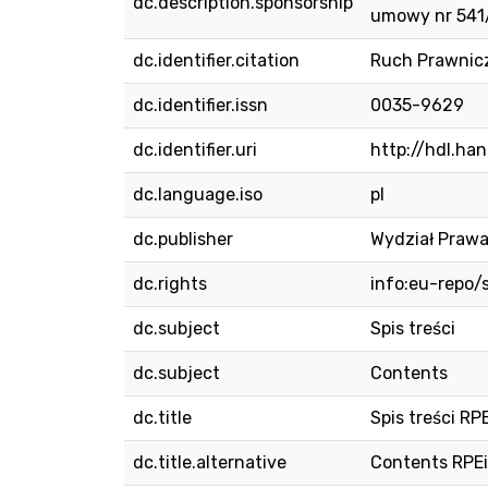
dc.description.sponsorship
umowy nr 54
dc.identifier.citation
Ruch Prawniczy
dc.identifier.issn
0035-9629
dc.identifier.uri
http://hdl.ha
dc.language.iso
pl
dc.publisher
Wydział Prawa
dc.rights
info:eu-repo
dc.subject
Spis treści
dc.subject
Contents
dc.title
Spis treści RPE
dc.title.alternative
Contents RPEiS