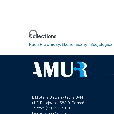
Loading...
Collections
Ruch Prawniczy, Ekonomiczny i Socjologiczn
is a 
Biblioteka Uniwersytecka UAM
ul. F. Ratajczaka 38/40, Poznań
Telefon: (61) 829-3878
E-mail: amur@amu.edu.pl