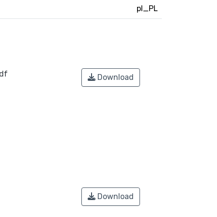
pl_PL
df
Download
Download