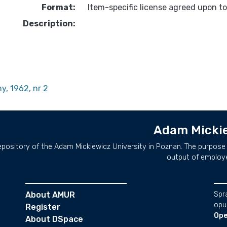
Format:
Item-specific license agreed upon t
Description:
y, 1962, nr 2
Adam Mickie
repository of the Adam Mickiewicz University in Poznan. The purpose 
output of employ
About AMUR
Spr
opu
Register
Ope
About DSpace