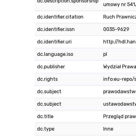
dc.description.sponsorship
umowy nr 54
dc.identifier.citation
Ruch Prawniczy
dc.identifier.issn
0035-9629
dc.identifier.uri
http://hdl.ha
dc.language.iso
pl
dc.publisher
Wydział Prawa
dc.rights
info:eu-repo
dc.subject
prawodawstw
dc.subject
ustawodawst
dc.title
Przegląd praw
dc.type
Inne