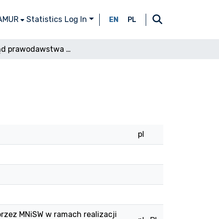
 AMUR
Statistics
Log In
EN
PL
Przegląd prawodawstwa RPEiS 5, 1925, z. 2
pl
przez MNiSW w ramach realizacji