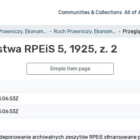
Communities & Collections
All of
Ruch Prawniczy, Ekonomiczny i Socjologiczny
Ruch Prawniczy, Ekonomiczny i Socjologiczny, 1925, nr 2
wa RPEiS 5, 1925, z. 2
Simple item page
3:06:53Z
3:06:53Z
 i deponowanie archiwalnych zeszytów RPEiS sfinansowane 