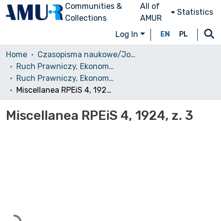
Communities &
All of
Statistics
Collections
AMUR
Log In
EN
PL
Home
Czasopisma naukowe/Journals
Ruch Prawniczy, Ekonomiczny i Socjologiczny
Ruch Prawniczy, Ekonomiczny i Socjologiczny, 1924, nr 3 [Ruch Prawniczy i Ekonomiczny]
Miscellanea RPEiS 4, 1924, z. 3
Miscellanea RPEiS 4, 1924, z. 3
Loading...