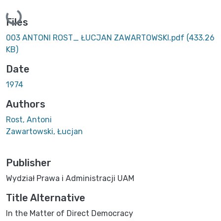
Loading...
Files
003 ANTONI ROST_ ŁUCJAN ZAWARTOWSKI.pdf
(433.26
KB)
Date
1974
Authors
Rost, Antoni
Zawartowski, Łucjan
Publisher
Wydział Prawa i Administracji UAM
Title Alternative
In the Matter of Direct Democracy