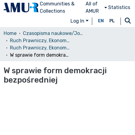
Communities &
All of
Statistics
Collections
AMUR
Log In
EN
PL
Home
Czasopisma naukowe/Journals
Ruch Prawniczy, Ekonomiczny i Socjologiczny
Ruch Prawniczy, Ekonomiczny i Socjologiczny, 1974, nr 1
W sprawie form demokracji bezpośredniej
W sprawie form demokracji
bezpośredniej