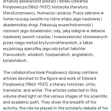
artykuły poświęcone postaci i dziełu Edwarda
Porębowicza (1862-1937), historyka literatury,
literaturoznawcy, tłumacza i pisarza. Prace zebrane w
tomie rzucają światło na różne etapy jego naukowej i
akademickiej drogi. Pokazują wszechstronność i
rozmach jego działalności, rolę, jaką odegrał w debacie
naukowej swoich czasów, i nowoczesność stosowanych
przez niego metod krytycznoliterackich, a także
wyjaśniają specyfikę jego odczytań tekstów
francuskich, włoskich, hiszpańskich, angielskich,
katalońskich.
The collaborative book Porębowicz dzisiaj contains
articles devoted to the figure and work of Edward
Porębowicz (1862-1937), a literary historian, critic,
translator, and writer. The articles collected in this
volume shed light on the various stages of his scientific
and academic path. They show the breadth of his
activity, the role he played in the scholarly debate of his