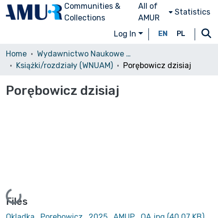
Communities &
All of
Statistics
Collections
AMUR
Log In
EN
PL
Home
Wydawnictwo Naukowe UAM
Książki/rozdziały (WNUAM)
Porębowicz dzisiaj
Porębowicz dzisiaj
Loading...
Files
Okladka_Porebowicz_2025_AMUP_OA.jpg
(40.07 KB)