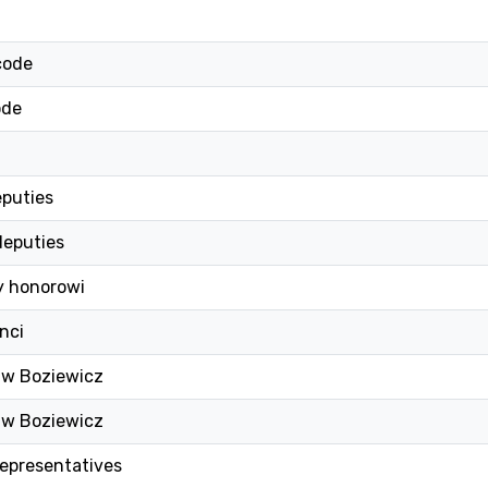
code
ode
eputies
deputies
y honorowi
nci
aw Boziewicz
aw Boziewicz
epresentatives