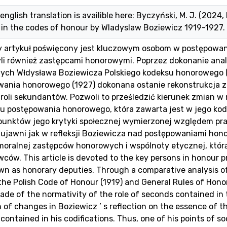
english translation is availible here: Byczyński, M. J. (2024,
in the codes of honour by Wladyslaw Boziewicz 1919-1927. 
zy artykuł poświęcony jest kluczowym osobom w postępowa
yli również zastępcami honorowymi. Poprzez dokonanie an
ych Włdysława Boziewicza Polskiego kodeksu honorowego 
wania honorowego (1927) dokonana ostanie rekonstrukcja 
 roli sekundantów. Pozwoli to prześledzić kierunek zmian w 
u postępowania honorowego, która zawarta jest w jego kod
 punktów jego krytyki społecznej wymierzonej względem pr
ujawni jak w refleksji Boziewicza nad postępowaniami hon
imoralnej zastępców honorowych i wspólnoty etycznej, któr
ów. This article is devoted to the key persons in honour 
wn as honorary deputies. Through a comparative analysis o
the Polish Code of Honour (1919) and General Rules of Hono
made of the normativity of the role of seconds contained in t
n of changes in Boziewicz ’ s reflection on the essence of 
 contained in his codifications. Thus, one of his points of so