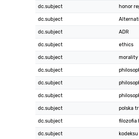
dc.subject
honor re
dc.subject
Alternat
dc.subject
ADR
dc.subject
ethics
dc.subject
morality
dc.subject
philosop
dc.subject
philosop
dc.subject
philosop
dc.subject
polska t
dc.subject
filozofi
dc.subject
kodeksu