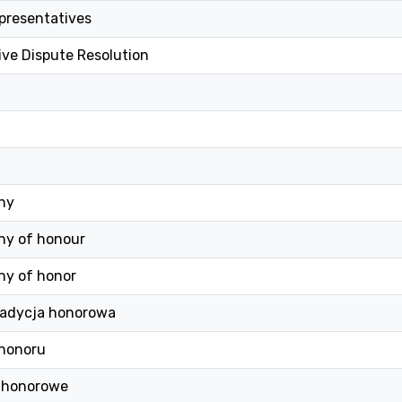
presentatives
ive Dispute Resolution
hy
hy of honour
hy of honor
radycja honorowa
a honoru
 honorowe