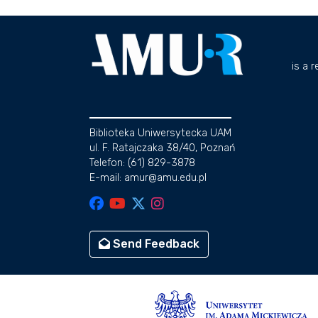
is a 
Biblioteka Uniwersytecka UAM
ul. F. Ratajczaka 38/40, Poznań
Telefon: (61) 829-3878
E-mail: amur@amu.edu.pl
Send Feedback