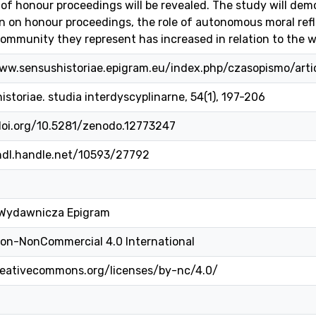
 of honour proceedings will be revealed. The study will dem
on on honour proceedings, the role of autonomous moral ref
community they represent has increased in relation to the wil
ww.sensushistoriae.epigram.eu/index.php/czasopismo/arti
istoriae. studia interdyscyplinarne, 54(1), 197-206
doi.org/10.5281/zenodo.12773247
/hdl.handle.net/10593/27792
 Wydawnicza Epigram
ion-NonCommercial 4.0 International
creativecommons.org/licenses/by-nc/4.0/