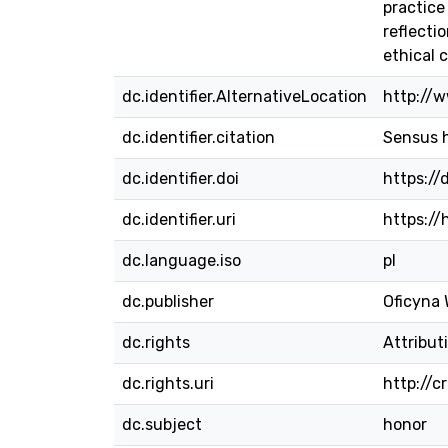
practice
reflecti
ethical 
dc.identifier.AlternativeLocation
http://w
dc.identifier.citation
Sensus h
dc.identifier.doi
https://
dc.identifier.uri
https:/
dc.language.iso
pl
dc.publisher
Oficyna
dc.rights
Attribut
dc.rights.uri
http://
dc.subject
honor