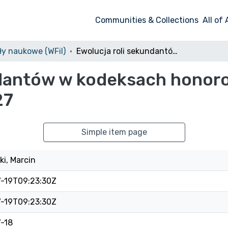
Communities & Collections
All of
ły naukowe (WFil)
Ewolucja roli sekundantów w kodeksach honorowych Władysława Boziewicza 1919-1927
ndantów w kodeksach hono
27
Simple item page
i, Marcin
-19T09:23:30Z
-19T09:23:30Z
-18