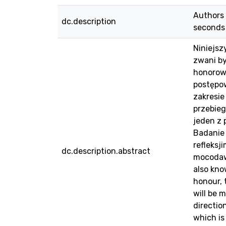
Authors 
dc.description
seconds 
Niniejs
zwani b
honorow
postępo
zakresie
przebieg
jeden z
Badanie 
refleksj
dc.description.abstract
mocodawc
also kno
honour, 
will be 
directio
which is