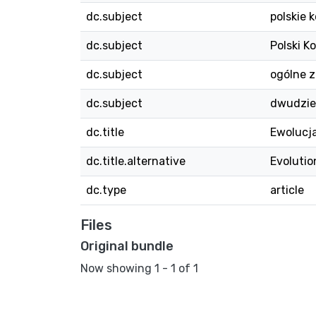
dc.subject
polskie
dc.subject
Polski 
dc.subject
ogólne 
dc.subject
dwudzie
dc.title
Ewolucj
dc.title.alternative
Evolutio
dc.type
article
Files
Original bundle
Now showing
1 - 1 of 1