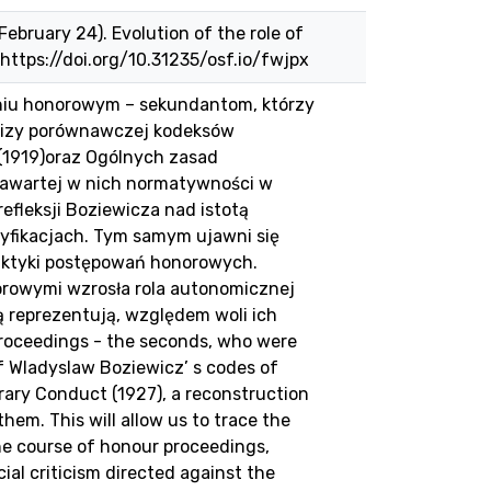
 February 24). Evolution of the role of
https://doi.org/10.31235/osf.io/fwjpx
niu honorowym – sekundantom, którzy
alizy porównawczej kodeksów
(1919)oraz Ogólnych zasad
zawartej w nich normatywności w
refleksji Boziewicza nad istotą
yfikacjach. Tym samym ujawni się
aktyki postępowań honorowych.
orowymi wzrosła rola autonomicznej
ą reprezentują, względem woli ich
proceedings - the seconds, who were
f Wladyslaw Boziewicz’ s codes of
rary Conduct (1927), a reconstruction
hem. This will allow us to trace the
the course of honour proceedings,
cial criticism directed against the