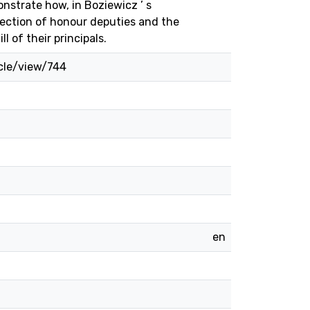
onstrate how, in Boziewicz ’ s
lection of honour deputies and the
l of their principals.
cle/view/744
en