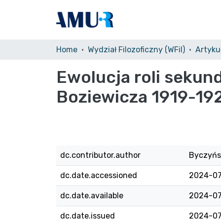
Home
Wydział Filozoficzny (WFil)
Artyku
Ewolucja roli seku
Boziewicza 1919-19
dc.contributor.author
Byczyńsk
dc.date.accessioned
2024-07
dc.date.available
2024-07
dc.date.issued
2024-07