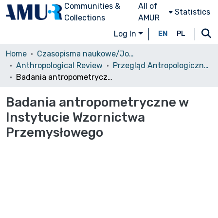
Communities &
All of
Statistics
Collections
AMUR
Log In
EN
PL
Home
Czasopisma naukowe/Journals
Anthropological Review
Przegląd Antropologiczny, 1987, vol. 53
Badania antropometryczne w Instytucie Wzornictwa Przemysłowego
Badania antropometryczne w
Instytucie Wzornictwa
Przemysłowego