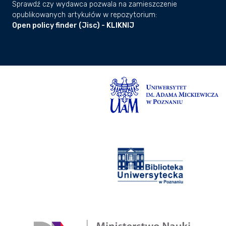
Sprawdź czy wydawca pozwala na zamieszczenie
opublikowanych artykułów w repozytorium:
Open policy finder (Jisc) - KLIKNIJ