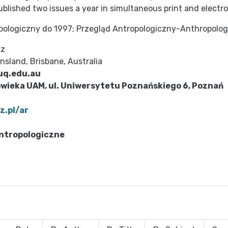
blished two issues a year in simultaneous print and electro
opologiczny do 1997; Przegląd Antropologiczny-Anthropolog
cz
ensland, Brisbane, Australia
@uq.edu.au
złowieka UAM, ul. Uniwersytetu Poznańskiego 6, Poznań
z.pl/ar
ntropologiczne