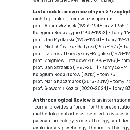
wersjach papierowej i elektronicznej.
Lista redaktorów naczelnych «Przeglą
nich tej funkcji, tomów czasopisma:
prof. Adam Wrzosek (1926-1948 oraz 1955-19
Kolegium Redakcyjne (1949-1952) - tomy 16
prof. Jan Mydlarski (1953-1954) - tomy 19-2
prof. Michał Ćwirko-Godycki (1957-1977)- t
prof. Tadeusz Dzierżykray-Rogalski (1978-1
prof. Zbigniew Drozdowski (1985-1986)- tom 
prof. Jan Strzałko (1987-2011) - tomy 52-74
Kolegium Redaktorów (2012) - tom 75
prof. Maria Kaczmarek (2013-2019) - tomy 
prof. Sławomir Kozieł (2020-2024) - tomy 8
Anthropological Review
is an internation
journal provides a forum for the presentatio
methodological articles devoted to issues i
paleoanthropology, skeletal biology, and den
evolutionary psychology, theoretical biology,