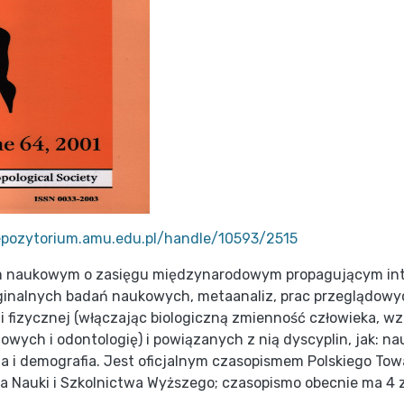
repozytorium.amu.edu.pl/handle/10593/2515
 naukowym o zasięgu międzynarodowym propagującym interd
ginalnych badań naukowych, metaanaliz, prac przeglądowy
izycznej (włączając biologiczną zmienność człowieka, wzras
towych i odontologię) i powiązanych z nią dyscyplin, jak: nau
na i demografia. Jest oficjalnym czasopismem Polskiego To
 Nauki i Szkolnictwa Wyższego; czasopismo obecnie ma 4 z