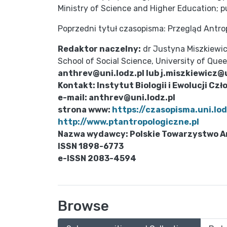
Ministry of Science and Higher Education; pu
Poprzedni tytuł czasopisma: Przegląd Antr
Redaktor naczelny:
dr Justyna Miszkiewi
School of Social Science, University of Que
anthrev@uni.lodz.pl lub j.miszkiewicz
Kontakt:
Instytut Biologii i Ewolucji C
e-mail: anthrev@uni.lodz.pl
strona www:
https://czasopisma.uni.lod
http://www.ptantropologiczne.pl
Nazwa wydawcy:
Polskie Towarzystwo A
ISSN
1898-6773
e-ISSN
2083-4594
Browse