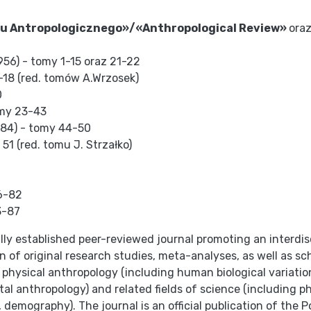
du Antropologicznego»/«Anthropological Review»
ora
56) - tomy 1-15 oraz 21-22
-18 (red. tomów A.Wrzosek)
0
omy 23-43
984) - tomy 44-50
51 (red. tomu J. Strzałko)
76-82
3-87
ally established peer-reviewed journal promoting an interdi
n of original research studies, meta-analyses, as well as sc
n physical anthropology (including human biological varia
tal anthropology) and related fields of science (including p
 demography). The journal is an official publication of the 