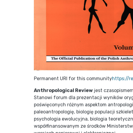
Permanent URI for this community
https://
Anthropological Review
jest czasopismem
Stanowi forum dla prezentacji wyników ory
poświęconych różnym aspektom antropologii f
paleoantropologię, biologię populacji szkiele
psychologia ewolucyjna, biologia teoretycz
współfinansowanym ze środków Ministerstwa