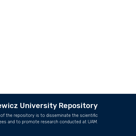
wicz University Repository
of the repository is to disseminate the scientific
ees and to promote research conducted at UAM.