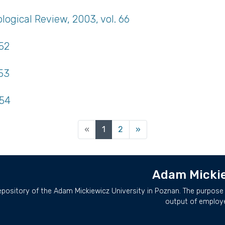
ogical Review, 2003, vol. 66
 52
 53
 54
(current)
«
1
2
»
Adam Mickie
repository of the Adam Mickiewicz University in Poznan. The purpose 
output of employ