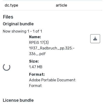
dc.type
article
Files
Original bundle
Now showing
1 - 1 of 1
Name:
RPEiS 17(3)
1937_Radbruch_pp.325.–
336_.pdf
Size:
Loading...
1.47 MB
Format:
Adobe Portable Document
Format
License bundle