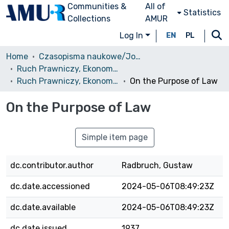
Communities &
All of
Statistics
Collections
AMUR
Log In
EN
PL
Home
Czasopisma naukowe/Journals
Ruch Prawniczy, Ekonomiczny i Socjologiczny
Ruch Prawniczy, Ekonomiczny i Socjologiczny, 1937, nr 3
On the Purpose of Law
On the Purpose of Law
Simple item page
dc.contributor.author
Radbruch, Gustaw
dc.date.accessioned
2024-05-06T08:49:23Z
dc.date.available
2024-05-06T08:49:23Z
dc.date.issued
1937