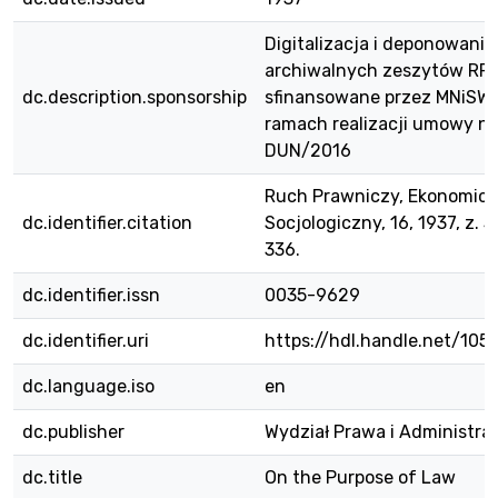
Digitalizacja i deponowanie
archiwalnych zeszytów RPE
dc.description.sponsorship
sfinansowane przez MNiSW
ramach realizacji umowy nr
DUN/2016
Ruch Prawniczy, Ekonomicz
dc.identifier.citation
Socjologiczny, 16, 1937, z. 3
336.
dc.identifier.issn
0035-9629
dc.identifier.uri
https://hdl.handle.net/10
dc.language.iso
en
dc.publisher
Wydział Prawa i Administra
dc.title
On the Purpose of Law