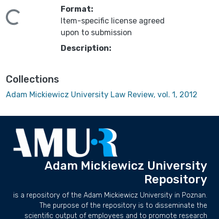
Format:
ding...
Item-specific license agreed
upon to submission
Description:
Collections
Adam Mickiewicz University Law Review, vol. 1, 2012
Adam Mickiewicz University
Repository
is a repository of the Adam Mickiewicz University in Poznan.
The purpose of the repository is to disseminate the
scientific output of employees and to promote research