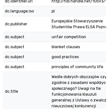
dc.identifier.uri
http://hdl.handle.net/10593/1
dc.language.iso
pl
Europejskie Stowarzyszenie
dc.publisher
Studentów Prawa ELSA Pozna
dc.subject
unfair competition
dc.subject
blanket clauses
dc.subject
good practices
dc.subject
principles of community life
Wedle dobrych obyczajów czy
zgodnie z zasadami współżycia
społecznego? Uwagi na tle
dc.title
funkcjonowania klauzuli
generalnej z Ustawy o zwalcza
nieuczciwej konkurencji