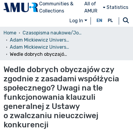
Communities &
All of
Statistics
Collections
AMUR
Log In
EN
PL
Home
Czasopisma naukowe/Journals
Adam Mickiewicz University Law Review
Adam Mickiewicz University Law Review, vol. 1, 2012
Wedle dobrych obyczajów czy zgodnie z zasadami współżycia społecznego? Uwagi na tle funkcjonowania klauzuli generalnej z Ustawy o zwalczaniu nieuczciwej konkurencji
Wedle dobrych obyczajów czy
zgodnie z zasadami współżycia
społecznego? Uwagi na tle
funkcjonowania klauzuli
generalnej z Ustawy
o zwalczaniu nieuczciwej
konkurencji