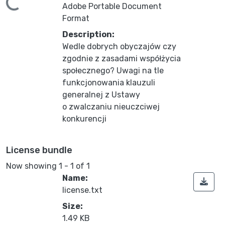
ding...
Adobe Portable Document
Format
Description:
Wedle dobrych obyczajów czy
zgodnie z zasadami współżycia
społecznego? Uwagi na tle
funkcjonowania klauzuli
generalnej z Ustawy
o zwalczaniu nieuczciwej
konkurencji
License bundle
Now showing
1 - 1 of 1
Name:
license.txt
Size:
1.49 KB