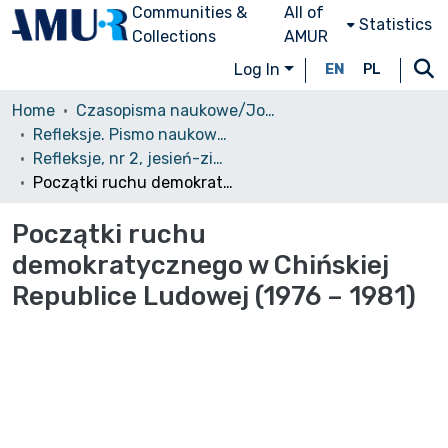
Communities &
All of
Statistics
Collections
AMUR
Log In
EN
PL
Home
Czasopisma naukowe/Journals
Refleksje. Pismo naukowe studentów i doktorantów WNPiD UAM
Refleksje, nr 2, jesień-zima 2010
Początki ruchu demokratycznego w Chińskiej Republice Ludowej (1976 – 1981)
Początki ruchu
demokratycznego w Chińskiej
Republice Ludowej (1976 – 1981)