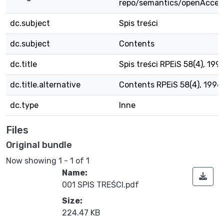
repo/semantics/openAcces
dc.subject
Spis treści
dc.subject
Contents
dc.title
Spis treści RPEiS 58(4), 199
dc.title.alternative
Contents RPEiS 58(4), 1996
dc.type
Inne
Files
Original bundle
Now showing
1 - 1 of 1
Name:
001 SPIS TREŚCI.pdf
Size:
224.47 KB