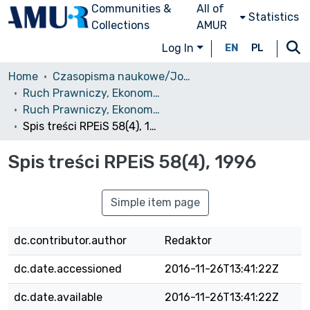
Communities &
All of
Statistics
Collections
AMUR
Log In
EN
PL
Home
Czasopisma naukowe/Journals
Ruch Prawniczy, Ekonomiczny i Socjologiczny
Ruch Prawniczy, Ekonomiczny i Socjologiczny, 1996, nr 4
Spis treści RPEiS 58(4), 1996
Spis treści RPEiS 58(4), 1996
Simple item page
dc.contributor.author
Redaktor
dc.date.accessioned
2016-11-26T13:41:22Z
dc.date.available
2016-11-26T13:41:22Z