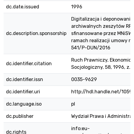
dc.date.issued
1996
Digitalizacja i deponowanie
archiwalnych zeszytów RPE
dc.description.sponsorship
sfinansowane przez MNiSW
ramach realizacji umowy nr
541/P-DUN/2016
Ruch Prawniczy, Ekonomicz
dc.identifier.citation
Socjologiczny, 58, 1996, z. 4
dc.identifier.issn
0035-9629
dc.identifier.uri
http://hdl.handle.net/1059
dc.language.iso
pl
dc.publisher
Wydział Prawa i Administra
info:eu-
dc.rights