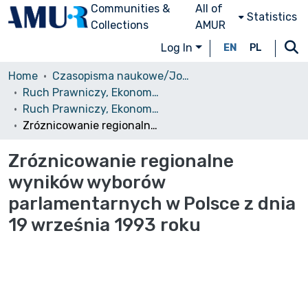
Communities &
All of
Statistics
Collections
AMUR
Log In
EN
PL
Home
Czasopisma naukowe/Journals
Ruch Prawniczy, Ekonomiczny i Socjologiczny
Ruch Prawniczy, Ekonomiczny i Socjologiczny, 1994, nr 2
Zróznicowanie regionalne wyników wyborów parlamentarnych w Polsce z dnia 19 września 1993 roku
Zróznicowanie regionalne
wyników wyborów
parlamentarnych w Polsce z dnia
19 września 1993 roku