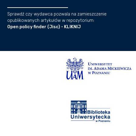
Sprawdź czy wydawca pozwala na zamieszczenie
opublikowanych artykułów w repozytorium:
Open policy finder (Jisc) - KLIKNIJ