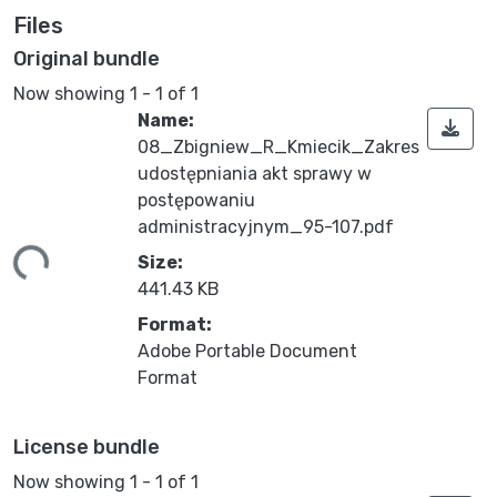
Files
Original bundle
Now showing
1 - 1 of 1
Name:
08_Zbigniew_R_Kmiecik_Zakres
udostępniania akt sprawy w
postępowaniu
administracyjnym_95-107.pdf
ing...
Size:
441.43 KB
Format:
Adobe Portable Document
Format
License bundle
Now showing
1 - 1 of 1