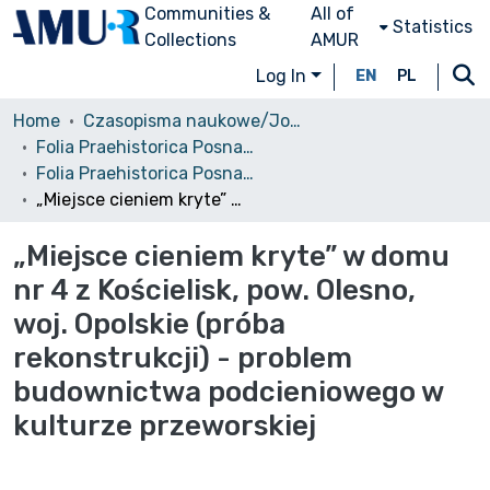
Communities &
All of
Statistics
Collections
AMUR
Log In
EN
PL
Home
Czasopisma naukowe/Journals
Folia Praehistorica Posnaniensia
Folia Praehistorica Posnaniensia, 2003, Tom X-XI
„Miejsce cieniem kryte” w domu nr 4 z Kościelisk, pow. Olesno, woj. Opolskie (próba rekonstrukcji) - problem budownictwa podcieniowego w kulturze przeworskiej
„Miejsce cieniem kryte” w domu
nr 4 z Kościelisk, pow. Olesno,
woj. Opolskie (próba
rekonstrukcji) - problem
budownictwa podcieniowego w
kulturze przeworskiej