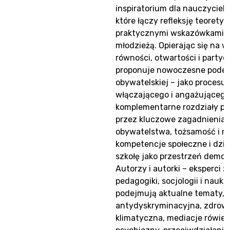
inspiratorium dla nauczycieli
które łączy refleksję teorety
praktycznymi wskazówkami d
młodzieżą. Opierając się na 
równości, otwartości i partycy
proponuje nowoczesne podejś
obywatelskiej – jako proces
włączającego i angażującego
komplementarne rozdziały pr
przez kluczowe zagadnienia: 
obywatelstwa, tożsamość i r
kompetencje społeczne i dzia
szkołę jako przestrzeń demok
Autorzy i autorki – eksperci z
pedagogiki, socjologii i nauk 
podejmują aktualne tematy, t
antydyskryminacyjna, zdrowo
klimatyczna, mediacje rówieś