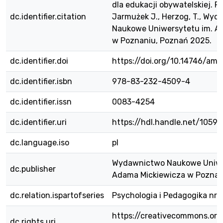
dla edukacji obywatelskiej. Red
dc.identifier.citation
Jarmużek J., Herzog, T., Wy
Naukowe Uniwersytetu im. A
w Poznaniu, Poznań 2025.
dc.identifier.doi
https://doi.org/10.14746/a
dc.identifier.isbn
978-83-232-4509-4
dc.identifier.issn
0083-4254
dc.identifier.uri
https://hdl.handle.net/1059
dc.language.iso
pl
Wydawnictwo Naukowe Uniwe
dc.publisher
Adama Mickiewicza w Poznan
dc.relation.ispartofseries
Psychologia i Pedagogika nr 
https://creativecommons.org
dc.rights.uri