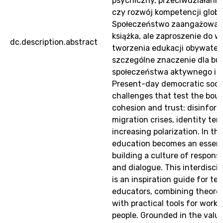
psychiczny, przeciwdziałanie
czy rozwój kompetencji globa
Społeczeństwo zaangażowane 
książka, ale zaproszenie do 
dc.description.abstract
tworzenia edukacji obywatels
szczególne znaczenie dla b
społeczeństwa aktywnego i 
Present-day democratic soci
challenges that test the boun
cohesion and trust: disinform
migration crises, identity ten
increasing polarization. In thi
education becomes an essenti
building a culture of responsibi
and dialogue. This interdiscip
is an inspiration guide for te
educators, combining theoreti
with practical tools for work
people. Grounded in the value