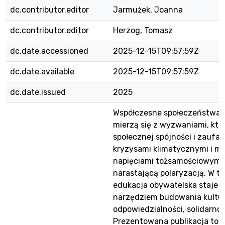
dc.contributor.editor
Jarmużek, Joanna
dc.contributor.editor
Herzog, Tomasz
dc.date.accessioned
2025-12-15T09:57:59Z
dc.date.available
2025-12-15T09:57:59Z
dc.date.issued
2025
Współczesne społeczeństwa
mierzą się z wyzwaniami, któ
społecznej spójności i zaufan
kryzysami klimatycznymi i mi
napięciami tożsamościowymi,
narastającą polaryzacją. W t
edukacja obywatelska staje 
narzędziem budowania kultu
odpowiedzialności, solidarnośc
Prezentowana publikacja to i