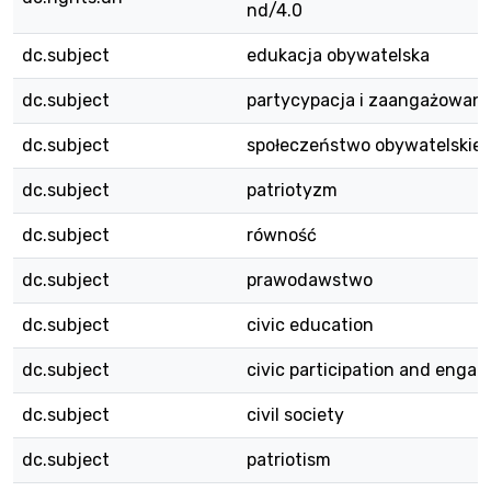
nd/4.0
dc.subject
edukacja obywatelska
dc.subject
partycypacja i zaangażowani
dc.subject
społeczeństwo obywatelskie
dc.subject
patriotyzm
dc.subject
równość
dc.subject
prawodawstwo
dc.subject
civic education
dc.subject
civic participation and enga
dc.subject
civil society
dc.subject
patriotism