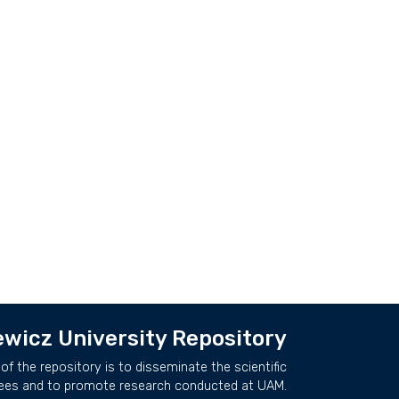
wicz University Repository
of the repository is to disseminate the scientific
ees and to promote research conducted at UAM.