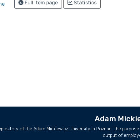
Full item page
Statistics
he
Adam Mickie
repository of the Adam Mickiewicz University in Poznan. The purpose 
output of employ