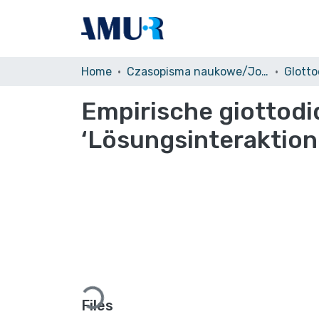
Home
Czasopisma naukowe/Journals
Glotto
Empirische giottodi
‘Lösungsinteraktion
Loading...
Files