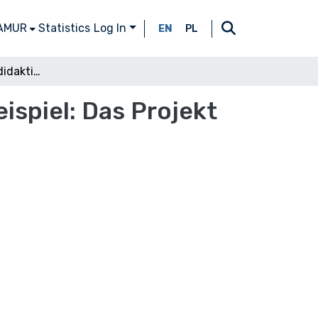
 AMUR
Statistics
Log In
EN
PL
Empirische giottodidaktische Forschung. Ein Beispiel: Das Projekt ‘Lösungsinteraktionen’
ispiel: Das Projekt