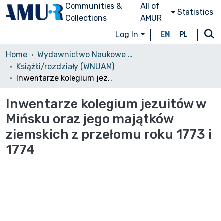
Communities &
All of
Statistics
Collections
AMUR
Log In
EN
PL
Home
Wydawnictwo Naukowe UAM
Książki/rozdziały (WNUAM)
Inwentarze kolegium jezuitów w Mińsku oraz jego majątków ziemskich z przełomu roku 1773 i 1774
Inwentarze kolegium jezuitów w
Mińsku oraz jego majątków
ziemskich z przełomu roku 1773 i
1774