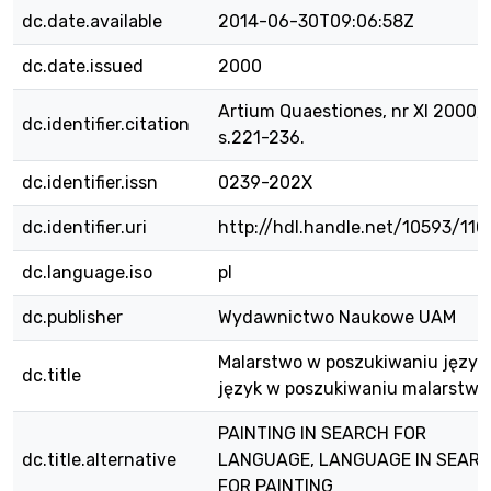
dc.date.available
2014-06-30T09:06:58Z
dc.date.issued
2000
Artium Quaestiones, nr XI 2000,
dc.identifier.citation
s.221-236.
dc.identifier.issn
0239-202X
dc.identifier.uri
http://hdl.handle.net/10593/110
dc.language.iso
pl
dc.publisher
Wydawnictwo Naukowe UAM
Malarstwo w poszukiwaniu język
dc.title
język w poszukiwaniu malarstwa
PAINTING IN SEARCH FOR
dc.title.alternative
LANGUAGE, LANGUAGE IN SEAR
FOR PAINTING