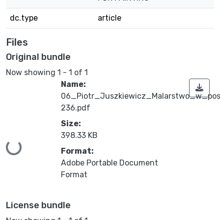
dc.type
article
Files
Original bundle
Now showing
1 - 1 of 1
Name:
06_Piotr_Juszkiewicz_Malarstwo_w_pos
236.pdf
Size:
398.33 KB
Loading...
Format:
Adobe Portable Document
Format
License bundle