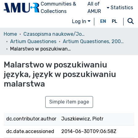
Communities &
All of
Statistics
Collections
AMUR
Log In
EN
PL
Home
Czasopisma naukowe/Journals
Artium Quaestiones
Artium Quaestiones, 2000, nr XI
Malarstwo w poszukiwaniu języka, język w poszukiwaniu malarstwa
Malarstwo w poszukiwaniu
języka, język w poszukiwaniu
malarstwa
Simple item page
dc.contributor.author
Juszkiewicz, Piotr
dc.date.accessioned
2014-06-30T09:06:58Z