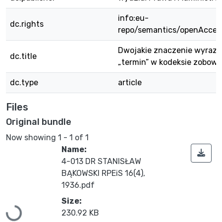
info:eu-
dc.rights
repo/semantics/openAcces
Dwojakie znaczenie wyrazu
dc.title
„termin” w kodeksie zobowi
dc.type
article
Files
Original bundle
Now showing
1 - 1 of 1
Name:
4-013 DR STANISŁAW
BĄKOWSKI RPEiS 16(4),
1936.pdf
Size:
Loading...
230.92 KB