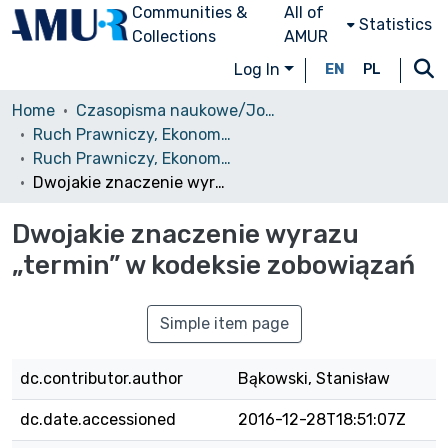
Communities &
All of
Statistics
Collections
AMUR
Log In
EN
PL
Home
Czasopisma naukowe/Journals
Ruch Prawniczy, Ekonomiczny i Socjologiczny
Ruch Prawniczy, Ekonomiczny i Socjologiczny, 1936, nr 4
Dwojakie znaczenie wyrazu „termin” w kodeksie zobowiązań
Dwojakie znaczenie wyrazu
„termin” w kodeksie zobowiązań
Simple item page
dc.contributor.author
Bąkowski, Stanisław
dc.date.accessioned
2016-12-28T18:51:07Z