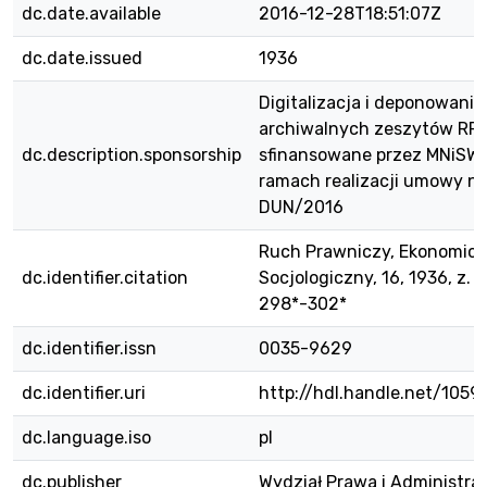
dc.date.available
2016-12-28T18:51:07Z
dc.date.issued
1936
Digitalizacja i deponowanie
archiwalnych zeszytów RPE
dc.description.sponsorship
sfinansowane przez MNiSW
ramach realizacji umowy nr
DUN/2016
Ruch Prawniczy, Ekonomicz
dc.identifier.citation
Socjologiczny, 16, 1936, z. 4,
298*-302*
dc.identifier.issn
0035-9629
dc.identifier.uri
http://hdl.handle.net/105
dc.language.iso
pl
dc.publisher
Wydział Prawa i Administra