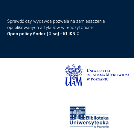
Sprawdź czy wydawca pozwala na zamieszczenie
opublikowanych artykułów w repozytorium:
Open policy finder (Jisc) - KLIKNIJ