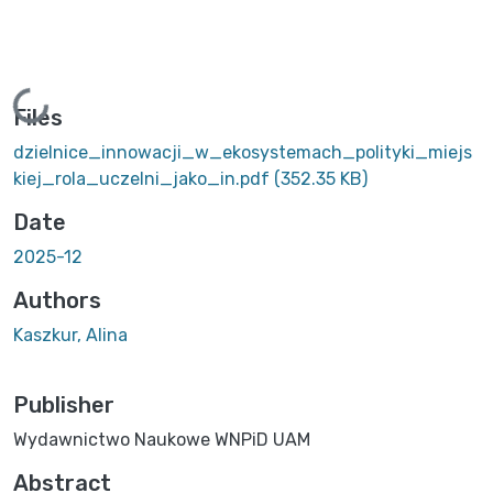
Loading...
Files
dzielnice_innowacji_w_ekosystemach_polityki_miejs
kiej_rola_uczelni_jako_in.pdf
(352.35 KB)
Date
2025-12
Authors
Kaszkur, Alina
Publisher
Wydawnictwo Naukowe WNPiD UAM
Abstract