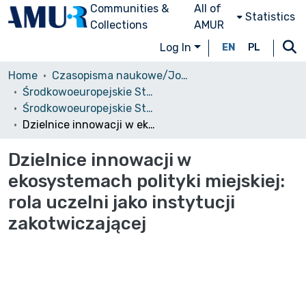
Communities &
All of
Statistics
Collections
AMUR
Log In
EN
PL
Home
Czasopisma naukowe/Journals
Środkowoeuropejskie Studia Polityczne i Medioznawcze
Środkowoeuropejskie Studia Polityczne, 2025, nr 2
Dzielnice innowacji w ekosystemach polityki miejskiej: rola uczelni jako instytucji zakotwiczającej
Dzielnice innowacji w
ekosystemach polityki miejskiej:
rola uczelni jako instytucji
zakotwiczającej