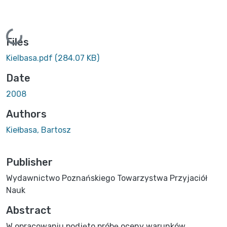
Loading...
Files
Kielbasa.pdf
(284.07 KB)
Date
2008
Authors
Kiełbasa, Bartosz
Publisher
Wydawnictwo Poznańskiego Towarzystwa Przyjaciół
Nauk
Abstract
W opracowaniu podjęto próbę oceny warunków