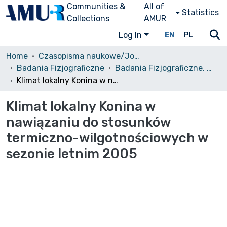
Communities &
All of
Statistics
Collections
AMUR
Log In
EN
PL
Home
Czasopisma naukowe/Journals
Badania Fizjograficzne
Badania Fizjograficzne, Seria A, Tom 59, 2008
Klimat lokalny Konina w nawiązaniu do stosunków termiczno-wilgotnościowych w sezonie letnim 2005
Klimat lokalny Konina w
nawiązaniu do stosunków
termiczno-wilgotnościowych w
sezonie letnim 2005