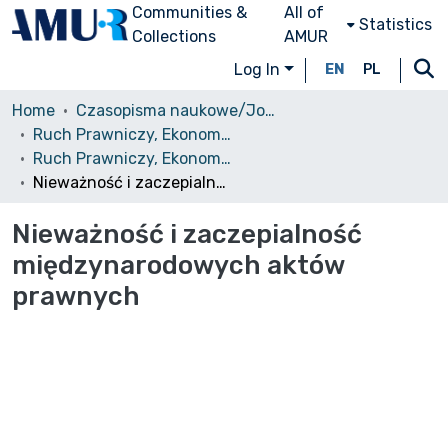
Communities &
All of
Statistics
Collections
AMUR
Log In
EN
PL
Home
Czasopisma naukowe/Journals
Ruch Prawniczy, Ekonomiczny i Socjologiczny
Ruch Prawniczy, Ekonomiczny i Socjologiczny, 1937, nr 1
Nieważność i zaczepialność międzynarodowych aktów prawnych
Nieważność i zaczepialność
międzynarodowych aktów
prawnych