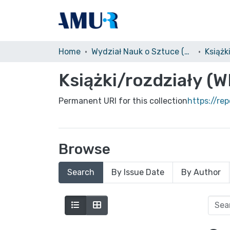
Home
Wydział Nauk o Sztuce (WNoS)
Książk
Książki/rozdziały (
Permanent URI for this collection
https://re
Browse
Search
By Issue Date
By Author