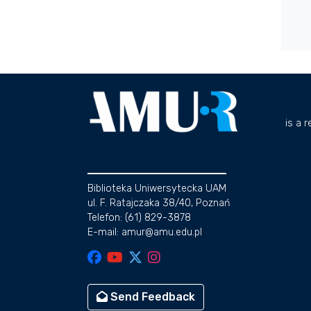
is a 
Biblioteka Uniwersytecka UAM
ul. F. Ratajczaka 38/40, Poznań
Telefon: (61) 829-3878
E-mail: amur@amu.edu.pl
Send Feedback