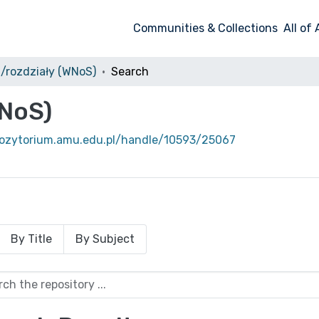
Communities & Collections
All of
i/rozdziały (WNoS)
Search
WNoS)
pozytorium.amu.edu.pl/handle/10593/25067
By Title
By Subject