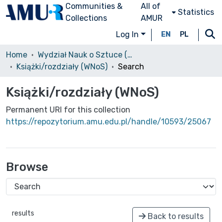
Communities &
All of
Statistics
Collections
AMUR
Log In
EN
PL
Home
Wydział Nauk o Sztuce (WNoS)
Książki/rozdziały (WNoS)
Search
Książki/rozdziały (WNoS)
Permanent URI for this collection
https://repozytorium.amu.edu.pl/handle/10593/25067
Browse
results
Back to results