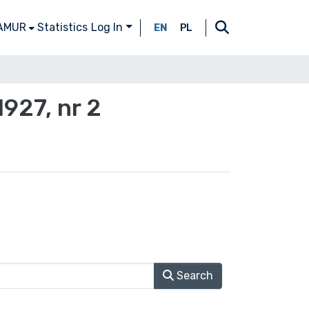
 AMUR
Statistics
Log In
EN
PL
927, nr 2
Search