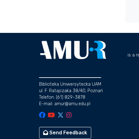
is a 
Biblioteka Uniwersytecka UAM
ul. F. Ratajczaka 38/40, Poznań
Telefon: (61) 829-3878
E-mail: amur@amu.edu.pl
Send Feedback