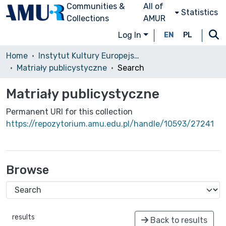
Communities &
All of
Statistics
Collections
AMUR
Log In
EN
PL
Home
Instytut Kultury Europejskiej
Matriały publicystyczne
Search
Matriały publicystyczne
Permanent URI for this collection
https://repozytorium.amu.edu.pl/handle/10593/27241
Browse
results
Back to results