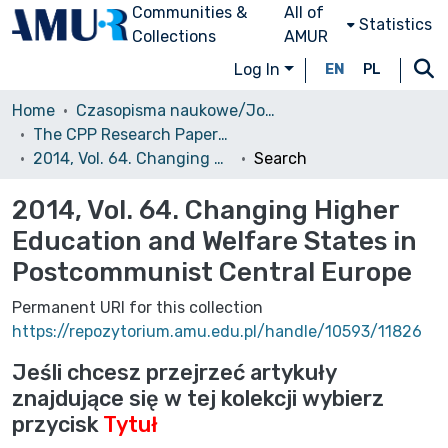
Communities &
All of
Statistics
Collections
AMUR
Log In
EN
PL
Home
Czasopisma naukowe/Journals
The CPP Research Papers Series (CPP RPS)
2014, Vol. 64. Changing Higher Education and Welfare States in Postcommunist Central Europe
Search
2014, Vol. 64. Changing Higher
Education and Welfare States in
Postcommunist Central Europe
Permanent URI for this collection
https://repozytorium.amu.edu.pl/handle/10593/11826
Jeśli chcesz przejrzeć artykuły
znajdujące się w tej kolekcji wybierz
przycisk
Tytuł