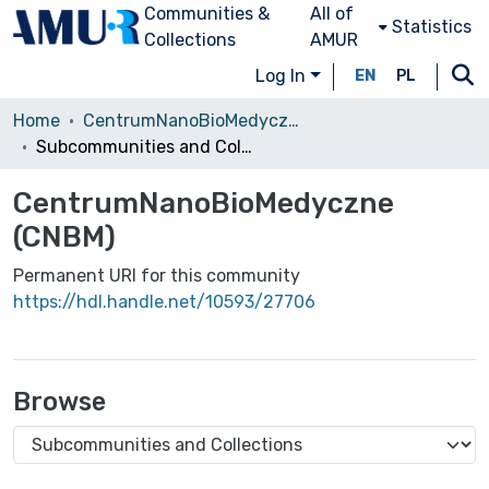
Communities &
All of
Statistics
Collections
AMUR
Log In
EN
PL
Home
CentrumNanoBioMedyczne (CNBM)
Subcommunities and Collections
CentrumNanoBioMedyczne
(CNBM)
Permanent URI for this community
https://hdl.handle.net/10593/27706
Browse