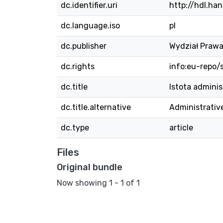
dc.identifier.uri
http://hdl.ha
dc.language.iso
pl
dc.publisher
Wydział Prawa
dc.rights
info:eu-repo
dc.title
Istota admini
dc.title.alternative
Administrativ
dc.type
article
Files
Original bundle
Now showing
1 - 1 of 1