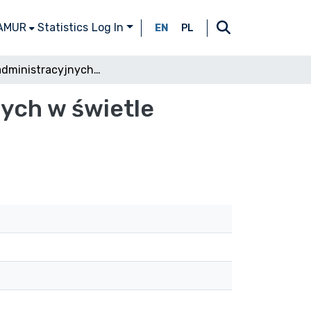
 AMUR
Statistics
Log In
EN
PL
Istota administracyjnych czynności egzekucyjnych w świetle przepisów ustawy z 17 czerwca 1966 roku
ych w świetle