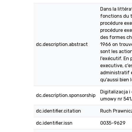
Dans la littér
fonctions du t
procédure exec
procédure exec
des formes cha
dc.description.abstract
1966 on trouve
sont les action
l'exécutif. En
executive, c'e
administratif 
qu'aussi bien 
Digitalizacja
dc.description.sponsorship
umowy nr 54
dc.identifier.citation
Ruch Prawniczy
dc.identifier.issn
0035-9629