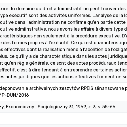
ature du domaine du droit administratif on peut trouver des 
ype exécutif sont des activités uniformes. L'analyse de la lo
utive dans l'administration ne confirme qu'en partie cette t
utive admiinstrative, nous avons les affaire à divers type d'
ractéristiques non seulement à la procédure executive. D'aut
 des formes propres à l'exécutif. Ce qui est charactéristiq
s effectives dont la réalisation mène à l'abolition de l'oblig
 plus, ce qu'il y a de charactéristique dans les actes juridiq
st qu'en règle générale, ce sont des actes procéduraux tenda
effectif, c'est à dire tendant à entreprendre certaines action
les actes juridiques que les actions effectives forment un s
 i deponowanie archiwalnych zeszytów RPEiS sfinansowane 
1/P-DUN/2016
, Ekonomiczny i Socjologiczny 31, 1969, z. 3, s. 55-66