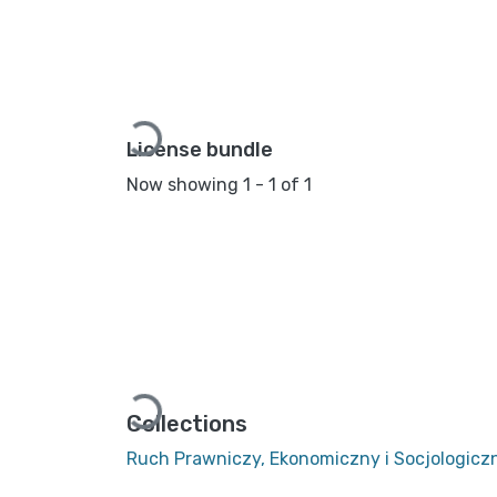
Loading...
License bundle
Now showing
1 - 1 of 1
Loading...
Collections
Ruch Prawniczy, Ekonomiczny i Socjologiczny