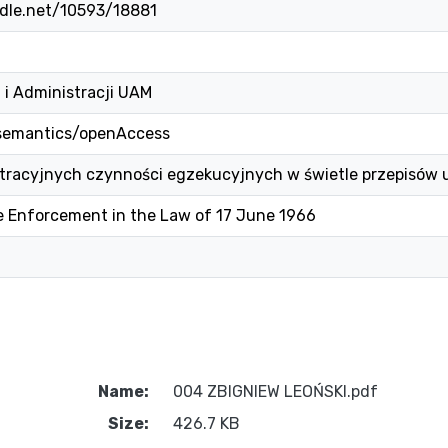
ndle.net/10593/18881
 i Administracji UAM
/semantics/openAccess
stracyjnych czynności egzekucyjnych w świetle przepisów 
e Enforcement in the Law of 17 June 1966
Name:
004 ZBIGNIEW LEOŃSKI.pdf
Size:
426.7 KB